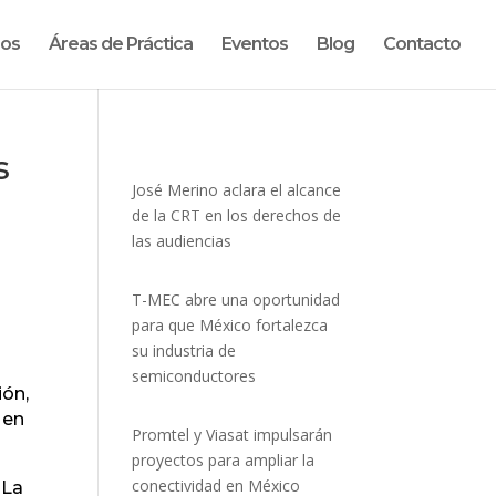
ros
Áreas de Práctica
Eventos
Blog
Contacto
s
José Merino aclara el alcance
de la CRT en los derechos de
las audiencias
T-MEC abre una oportunidad
para que México fortalezca
su industria de
semiconductores
ión,
 en
Promtel y Viasat impulsarán
proyectos para ampliar la
conectividad en México
 La