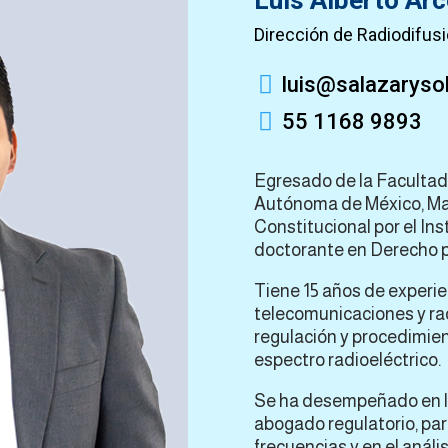
Luis Alberto Ar
Dirección de Radiodifusi

luis@salazaryso

55 1168 9893
Egresado de la Facultad
Autónoma de México, Ma
Constitucional por el Ins
doctorante en Derecho po
Tiene 15 años de experie
telecomunicaciones y ra
regulación y procedimien
espectro radioeléctrico.
Se ha desempeñado en lo
abogado regulatorio, par
frecuencias y en el anál