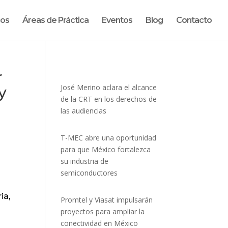
ros
Áreas de Práctica
Eventos
Blog
Contacto
r
José Merino aclara el alcance
y
de la CRT en los derechos de
las audiencias
T-MEC abre una oportunidad
para que México fortalezca
su industria de
semiconductores
ia,
Promtel y Viasat impulsarán
proyectos para ampliar la
conectividad en México