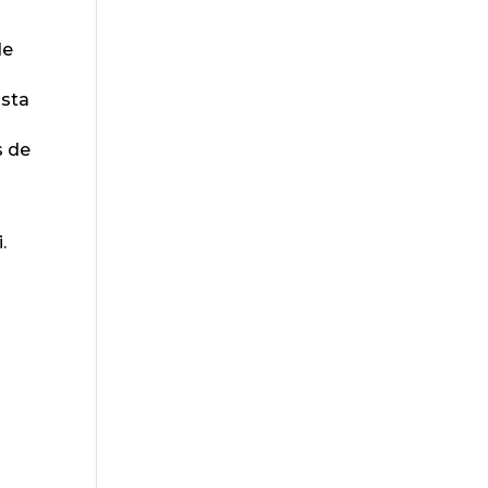
de
Esta
s de
.